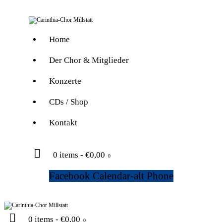
Home
Der Chor & Mitglieder
Konzerte
CDs / Shop
Kontakt
0 items
-
€0,00
0
Facebook
Calendar-alt
Phone
0 items
-
€0,00
0