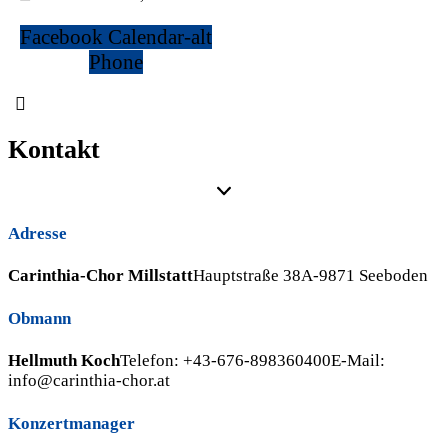
Facebook
Calendar-alt
Phone
Kontakt
Adresse
Carinthia-Chor Millstatt
Hauptstraße 38
A-9871 Seeboden
Obmann
Hellmuth Koch
Telefon:
+43-676-898360400
E-Mail:
info@carinthia-chor.at
Konzertmanager