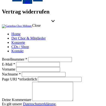
alt
Vertrag widerrufen
Close
Home
Der Chor & Mitglieder
Konzerte
CDs / Shop
Kontakt
facebook-
erforderlich
Bestellnummer
*
1
erforderlich
E-Mail
*
Vorname
erforderlich
Nachname
*
Page URI *erforderlich
Deine Kommentare
Es gilt unsere
Datenschutzerklärung
.