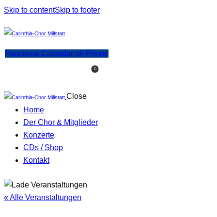
Skip to content
Skip to footer
Facebook
Calendar-alt
Phone
0
Close
Home
Der Chor & Mitglieder
Konzerte
CDs / Shop
Kontakt
facebook-
1
« Alle Veranstaltungen