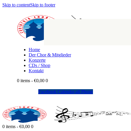
Skip to content
Skip to footer
Home
Der Chor & Mitglieder
Konzerte
CDs / Shop
Kontakt
0 items
-
€0,00
0
Facebook
Calendar-alt
Phone
0 items
-
€0,00
0