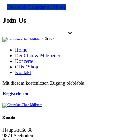
Facebook
Calendar-alt
Phone
Join Us
Close
Home
Der Chor & Mitglieder
Konzerte
CDs / Shop
Kontakt
facebook-
Mit diesem kostenlosen Zugang blablabla
1
Registrieren
Kontakt
Hauptstraße 38
9871 Seeboden