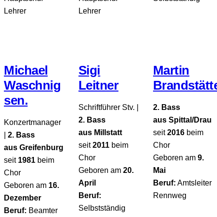
Lehrer
Lehrer
Michael
Sigi
Martin
Waschnig
Leitner
Brandstätt
sen.
Schriftführer Stv. |
2. Bass
2. Bass
aus Spittal/Drau
Konzertmanager
aus Millstatt
seit
2016
beim
|
2. Bass
seit
2011
beim
Chor
aus Greifenburg
Chor
Geboren am
9.
seit
1981
beim
Geboren am
20.
Mai
Chor
April
Beruf:
Amtsleiter
Geboren am
16.
Beruf:
Rennweg
Dezember
Selbstständig
Beruf:
Beamter