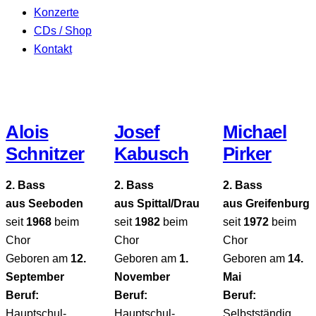
Konzerte
CDs / Shop
Kontakt
facebook-
1
Alois
Josef
Michael
Schnitzer
Kabusch
Pirker
2. Bass
2. Bass
2. Bass
aus Seeboden
aus Spittal/Drau
aus Greifenburg
seit
1968
beim
seit
1982
beim
seit
1972
beim
Chor
Chor
Chor
Geboren am
12.
Geboren am
1.
Geboren am
14.
September
November
Mai
Beruf:
Beruf:
Beruf:
Hauptschul-
Hauptschul-
Selbstständig