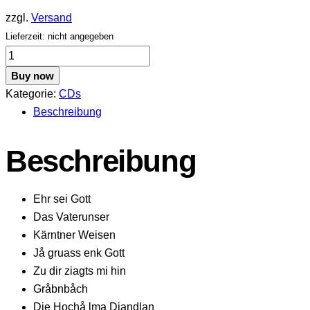
zzgl.
Versand
Lieferzeit: nicht angegeben
Buntes
Kärnten
Buy now
Menge
Kategorie:
CDs
Beschreibung
Beschreibung
Ehr sei Gott
Das Vaterunser
Kärntner Weisen
Jå gruass enk Gott
Zu dir ziagts mi hin
Gråbnbåch
Die Hochå lma Diandlan