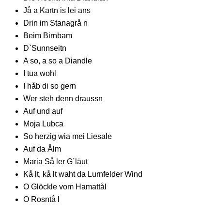
Jå a Kartn is lei ans
Drin im Stanagrå n
Beim Birnbam
D`Sunnseitn
A so, a so a Diandle
I tua wohl
I håb di so gern
Wer steh denn draussn
Auf und auf
Moja Lubca
So herzig wia mei Liesale
Auf da Ålm
Maria Så ler G´läut
Kå lt, kå lt waht da Lurnfelder Wind
O Glöckle vom Hamattål
O Rosntå l