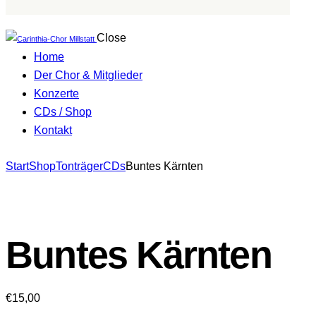
Close
Home
Der Chor & Mitglieder
Konzerte
CDs / Shop
Kontakt
facebook-
Start
Shop
Tonträger
CDs
Buntes Kärnten
1
Buntes Kärnten
€
15,00