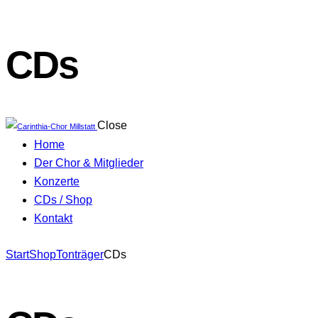
CDs
Close
Home
Der Chor & Mitglieder
Konzerte
CDs / Shop
Kontakt
facebook-
Start
Shop
Tonträger
CDs
1