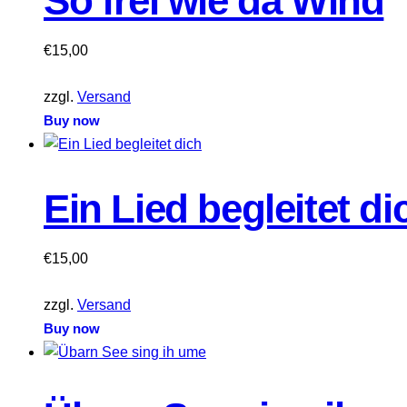
So frei wie da Wind
€
15,00
zzgl.
Versand
Buy now
Ein Lied begleitet di
€
15,00
zzgl.
Versand
Buy now