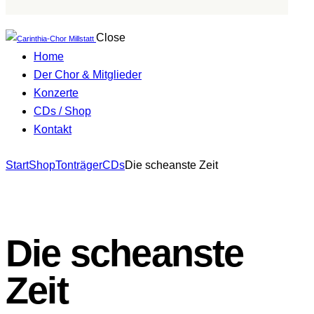
Close
Home
Der Chor & Mitglieder
Konzerte
CDs / Shop
Kontakt
facebook-
Start
Shop
Tonträger
CDs
Die scheanste Zeit
1
Die scheanste
Zeit