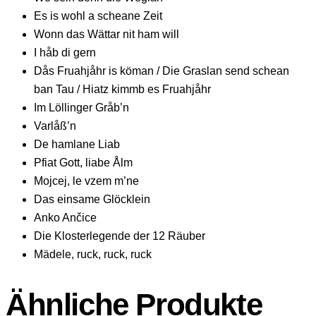
Es is wohl a scheane Zeit
Wonn das Wättar nit ham will
I håb di gern
Dås Fruahjåhr is köman / Die Graslan send schean
ban Tau / Hiatz kimmb es Fruahjåhr
Im Löllinger Gråb’n
Varlåß’n
De hamlane Liab
Pfiat Gott, liabe Ålm
Mojcej, le vzem m’ne
Das einsame Glöcklein
Anko Ančice
Die Klosterlegende der 12 Räuber
Mädele, ruck, ruck, ruck
Ähnliche Produkte