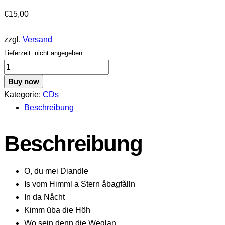
€
15,00
zzgl.
Versand
Lieferzeit: nicht angegeben
Die
scheanste
Buy now
Zeit
Kategorie:
CDs
Menge
Beschreibung
Beschreibung
O, du mei Diandle
Is vom Himml a Stern åbagfålln
In da Nåcht
Kimm üba die Höh
Wo sein denn die Weglan