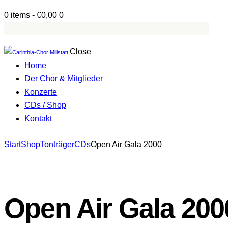
0 items
-
€0,00
0
Close
Home
Der Chor & Mitglieder
Konzerte
CDs / Shop
Kontakt
facebook-
Start
Shop
Tonträger
CDs
Open Air Gala 2000
1
Open Air Gala 200