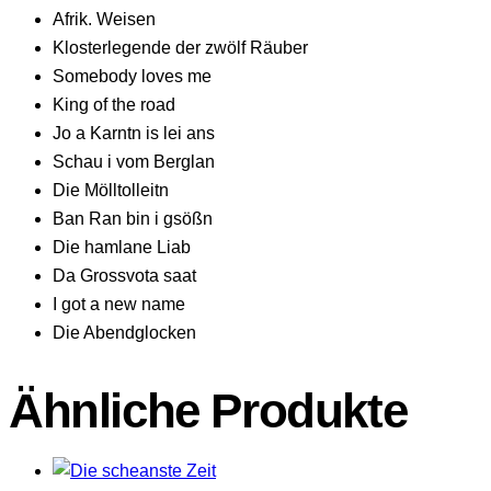
Afrik. Weisen
Klosterlegende der zwölf Räuber
Somebody loves me
King of the road
Jo a Karntn is lei ans
Schau i vom Berglan
Die Mölltolleitn
Ban Ran bin i gsößn
Die hamlane Liab
Da Grossvota saat
I got a new name
Die Abendglocken
Ähnliche Produkte