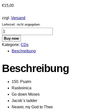
€
15,00
zzgl.
Versand
Lieferzeit: nicht angegeben
Open
Air
Buy now
Gala
Kategorie:
CDs
2000
Beschreibung
Menge
Beschreibung
150. Psalm
Rasboinica
Go down Moses
Jacob`s ladder
Nearer, my God to Thee